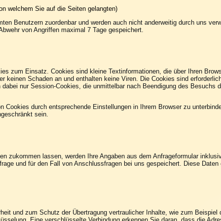
on welchem Sie auf die Seiten gelangten)
mten Benutzern zuordenbar und werden auch nicht anderweitig durch uns ver
Abwehr von Angriffen maximal 7 Tage gespeichert.
es zum Einsatz. Cookies sind kleine Textinformationen, die über Ihren Brows
er keinen Schaden an und enthalten keine Viren. Die Cookies sind erforderli
en dabei nur Session-Cookies, die unmittelbar nach Beendigung des Besuchs d
on Cookies durch entsprechende Einstellungen in Ihrem Browser zu unterbinde
ngeschränkt sein.
gen zukommen lassen, werden Ihre Angaben aus dem Anfrageformular inklusi
age und für den Fall von Anschlussfragen bei uns gespeichert. Diese Daten g
heit und zum Schutz der Übertragung vertraulicher Inhalte, wie zum Beispiel d
üsselung. Eine verschlüsselte Verbindung erkennen Sie daran, dass die Adres